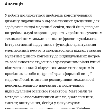
Анотація
У роботі досліджується проблема конструювання
дизайну підручника з інформатичних дисциплін для
здобувачів вищої медичної освіти, який би відповідав
потребам галузі охорони здоров’я України та сучасним
технологічним можливостям цифрового суспільства.
Інтерактивний підручник з функцією адаптування –
електронний ресурс із можливостями підлаштування
мультимедійного контенту до індивідуальних потреб
та особливостей студентів з урахуванням рівня їхньої
підготовки. Такий підручник може стати одним із
провідних засобів цифрової трансформації вищої
медичної освіти, значно розширивши можливості
персоналізованого навчання та формування
індивідуальної освітньої траєкторії. Матеріали та
методи: бібліосемантичний аналіз, узагальнення,
синтез; опитування, бесіди у фокус-групах,
конструювання за допомогою програми Kotobee