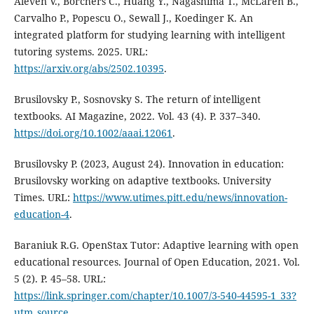
Aleven V., Borchers C., Huang Y., Nagashima T., McLaren B.,
Carvalho P., Popescu O., Sewall J., Koedinger K. An
integrated platform for studying learning with intelligent
tutoring systems. 2025. URL:
https://arxiv.org/abs/2502.10395
.
Brusilovsky P., Sosnovsky S. The return of intelligent
textbooks. AI Magazine, 2022. Vol. 43 (4). P. 337–340.
https://doi.org/10.1002/aaai.12061
.
Brusilovsky P. (2023, August 24). Innovation in education:
Brusilovsky working on adaptive textbooks. University
Times. URL:
https://www.utimes.pitt.edu/news/innovation-
education-4
.
Baraniuk R.G. OpenStax Tutor: Adaptive learning with open
educational resources. Journal of Open Education, 2021. Vol.
5 (2). P. 45–58. URL:
https://link.springer.com/chapter/10.1007/3-540-44595-1_33?
utm_source
.