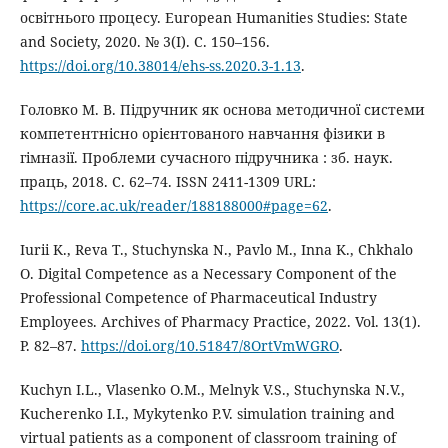
освітнього процесу. European Humanities Studies: State
and Society, 2020. № 3(I). С. 150–156.
https://doi.org/10.38014/ehs-ss.2020.3-1.13
.
Головко М. В. Підручник як основа методичної системи
компетентнісно орієнтованого навчання фізики в
гімназії. Проблеми сучасного підручника : зб. наук.
праць, 2018. С. 62–74. ISSN 2411-1309 URL:
https://core.ac.uk/reader/188188000#page=62
.
Iurii K., Reva T., Stuchynska N., Pavlo M., Inna K., Chkhalo
O. Digital Competence as a Necessary Component of the
Professional Competence of Pharmaceutical Industry
Employees. Archives of Pharmacy Practice, 2022. Vol. 13(1).
P. 82–87.
https://doi.org/10.51847/8OrtVmWGRO
.
Kuchyn I.L., Vlasenko O.M., Melnyk V.S., Stuchynska N.V.,
Kucherenko I.I., Mykytenko P.V. simulation training and
virtual patients as a component of classroom training of