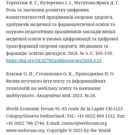
Терентюк В. Г., Кучеренко І. І., Матукова-Ярига Д. Г.
Роль та значення розвитку цифрових
компетентностей працівників охорони здоров’я,
здобувачів медичної та фармацевтичної освіти та
науково-педагогічних працівників закладів вищої
медичної освіти в умовах цифровізації та цифрової
трансформації охорони здоров’я. Медицина та
фармація: освітні дискурси, 2024. № 3. С. 105–110.
https://doi.org/10.32782/eddiscourses/2024-3-15
.
Власюк О. П., Степаненко О. К., Приходькіна Н. О.
Вплив штучного інтелекту та інформаційних
технологій на мобільну освіту та навчання
майбутнього. Академічні візії. 2023. № 26.
World Economic Forum 91–93 route de la Capite CH-1223
Cologny/Geneva Switzerland. Tel.: +41 (0)22 869 1212. Fax:
+41 (0)22 786 2744. E-mail: contact@weforum.org
www.weforum.org. Copyright © 2025 by the World