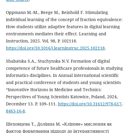
Oppmann M.-M., Beege M., Reinhold F. Stimulating
individual learning of the concept of fraction equivalence:
How students utilize adaptive features in digital learning
environments mediates their effect. Learning and
Instruction, 2025. Vol. 98, P. 102118.
https://doi.org/10.1016/j.learninstruc.2025.102118
.
Shabatska S.A., Stuchynska N.V. Formation of digital
competence of future healthcare professionals in studying
informatics disciplines. In Annual international scientific
and practical conference of students and young scientists
“Innovative Horizons in Medicine and Technics:
Perspectives of Young Scientists Katowice, Poland, 2024,
December 13. P. 109–111.
https://doi.org/10.31612/978-617-
8463-16-8
.
Шеховцева Т., Долінна М. «Кліпове» мислення як
фактор формування підходу до інтерактивності