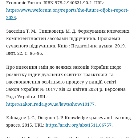
Economic Forum. ISBN 978-2-940631-90-2. URL:
https://www.weforum.org/reports/the-future-ofjobs-report-
2025
.
Засєкіна Т. М., Тишковець М. Д. Формування ключових
компетентностей засобами підручника. Проблеми
сучасного підручника. Київ : Педагогічна думка, 2019.
Вип. 22. С. 86–96.
Про внесення змін до деяких законів України щодо
розвитку індивідуальних освітніх траєкторій та
вдосконалення освітнього процесу у вищій освіті :
Закон України № 10177 від 23 квітня 2024 р. Верховна
Рада України. URL:
https://zakon.rada.gov.ua/laws/show/10177
.
Falmagne J.-C., Doignon J.-P. Knowledge spaces and learning
spaces. 2015. URL:
https://arxiv.org/abs/1511.06757
.