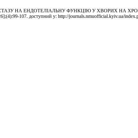
МОСТАЗУ НА ЕНДОТЕЛІАЛЬНУ ФУНКЦІЮ У ХВОРИХ НА ХРО
];(4):99-107. доступний у: http://journals.nmuofficial.kyiv.ua/index.p