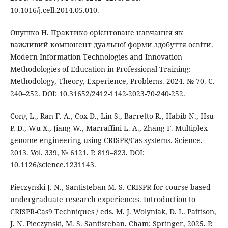
10.1016/j.cell.2014.05.010.
Опушко Н. Практико орієнтоване навчання як
важливий компонент дуальної форми здобуття освіти.
Modern Information Technologies and Innovation
Methodologies of Education in Professional Training:
Methodology, Theory, Experience, Problems. 2024. № 70. С.
240–252. DOI: 10.31652/2412-1142-2023-70-240-252.
Cong L., Ran F. A., Cox D., Lin S., Barretto R., Habib N., Hsu
P. D., Wu X., Jiang W., Marraffini L. A., Zhang F. Multiplex
genome engineering using CRISPR/Cas systems. Science.
2013. Vol. 339, № 6121. P. 819–823. DOI:
10.1126/science.1231143.
Pieczynski J. N., Santisteban M. S. CRISPR for course-based
undergraduate research experiences. Introduction to
CRISPR-Cas9 Techniques / eds. M. J. Wolyniak, D. L. Pattison,
J. N. Pieczynski, M. S. Santisteban. Cham: Springer, 2025. P.