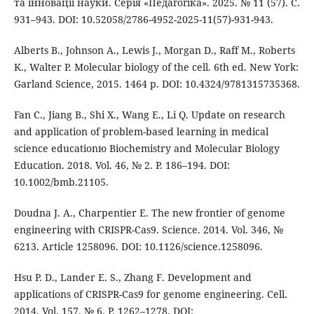
та інновації науки. Серія «Педагогіка». 2025. № 11 (57). С.
931–943. DOI: 10.52058/2786-4952-2025-11(57)-931-943.
Alberts B., Johnson A., Lewis J., Morgan D., Raff M., Roberts
K., Walter P. Molecular biology of the cell. 6th ed. New York:
Garland Science, 2015. 1464 p. DOI: 10.4324/9781315735368.
Fan C., Jiang B., Shi X., Wang E., Li Q. Update on research
and application of problem-based learning in medical
science educationю Biochemistry and Molecular Biology
Education. 2018. Vol. 46, № 2. P. 186–194. DOI:
10.1002/bmb.21105.
Doudna J. A., Charpentier E. The new frontier of genome
engineering with CRISPR-Cas9. Science. 2014. Vol. 346, №
6213. Article 1258096. DOI: 10.1126/science.1258096.
Hsu P. D., Lander E. S., Zhang F. Development and
applications of CRISPR-Cas9 for genome engineering. Cell.
2014. Vol. 157, № 6. P. 1262–1278. DOI: