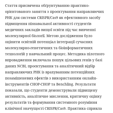
Стаття присвячена обґрунтуванню практико-
орієнтованого заняття з проєктування направляючих
РНК для системи CRISPR/Cas9 як ефективного засобу
підвищення пізнавальної активності студентів
медичних закладів вищої освіти під час вивченні
молекулярної біології. Метою дослідження було
оцінити освітній потенціал інтеграції сучасних
молекулярно-генетичних та біоінформатичних
технологій у навчальний процес. Методика пілотного
впровадження включала пошук цільових генів у базі
даних NCBI, проєктування та аналітичний відбір
направляючих РНК із врахуванням потенційних
позамішеневих ефектів з використанням онлайн-
інструментів CHOP-CHOP та Benchling. Результати
показали, що студенти демонстрували підвищену
активність, аналітичне мислення, критичну оцінку
результатів та формування системного розуміння
клінічної значущості CRISPR/Cas9. Практика сприяла