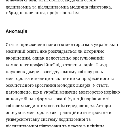
додипломна та післядипломна медична підготовка,
гібридне навчання, професіоналізм
Анотація
Стаття присвячена поняттю менторства в українській
медичній освіті, яке розглядається як історично
вкорінений, однак недостатньо врегульований
компонент професійної підготовки лікарів. Огляд
наукових джерел засвідчує вагому світову роль
менторства в медицині як чинника професійного та
особистісного зростання молодих лікарів. У статті
наголошено, що в Україні медичне менторство нерідко
виконує більш формалізовані функції порівняно зі
світовим медичним освітнім середовищем. Автори
описують менторство як традиційно інтегроване в
університетську систему додипломної та
післядипломної підготовки та власне в клінічне