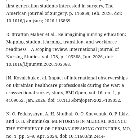
first generation students interested in surgery, The
American Journal of Surgery, p. 116869, Feb. 2026, doi:
10.1016/j.amjsurg.2026.116869.
D. Stratton-Maher et al.. Re-imagining nursing education:
Mapping student learning, transition, and workforce
readiness – A scoping review, International Journal of
Nursing Studies, vol. 178, p. 105368, Jun. 2026, doi:
10.1016/j.ijnurstu.2026.105368.
[N. Kovalchuk et al. Impact of international observerships
on Ukrainian healthcare professionals during the war: a
crosssectional survey study, BMJ Open, vol. 16, no. 1, p.
e109052, Jan. 2026, doi: 10.1136/bmjopen-2025-109052.
N. O. Fedchyshyn, А. H. Shulhai, O. O. Shevchuk, O. P. Ilkiv,
and O. B. Shuminska. MENTORING IN MEDICAL SCIENCE:
THE EXPERIENCE OF GERMAN-SPEAKING COUNTRIES, MО,
no. 1, pp. 5–9, Apr. 2024, doi: 10.11603/m.2414-