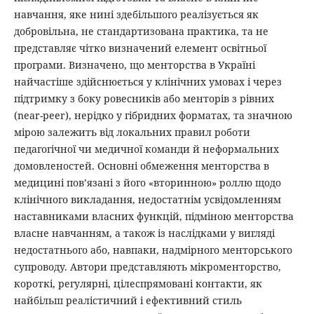
навчання, яке нині здебільшого реалізується як
добровільна, не стандартизована практика, та не
представляє чітко визначений елемент освітньої
програми. Визначено, що менторства в Україні
найчастіше здійснюється у клінічних умовах і через
підтримку з боку ровесників або менторів з рівних
(near-peer), нерідко у гібридних форматах, та значною
мірою залежить від локальних правил роботи
педагогічної чи медичної команди й неформальних
домовленостей. Основні обмеження менторства в
медицині пов’язані з його «вторинною» роллю щодо
клінічного викладання, недостатнім усвідомленням
наставниками власних функцій, підміною менторства
власне навчанням, а також із наслідками у вигляді
недостатнього або, навпаки, надмірного менторського
супроводу. Автори представляють мікроменторство,
короткі, регулярні, цілеспрямовані контакти, як
найбільш реалістичний і ефективний стиль