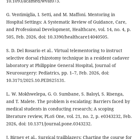
10.1093/acamed/wvaf073.
G. Ventimiglia, I. Setti, and M. Maffoni. Mentoring in
Hospital Settings: A Systematic Review of Guidance, Care,
and Professional Development, Healthcare, vol. 14, no. 4, p.
505, Feb. 2026, doi: 10.3390/healthcare14040505.
S. D. Del Rosario et al.. Virtual telementoring to instruct
selective dorsal rhizotomy technique in a resident cadaver
laboratory at Philippine General Hospital, Journal of
Neurosurgery: Pediatrics, pp. 1–7, Feb. 2026, doi:
10.3171/2025.10.PEDS25131.
L. W. Mokhwelepa, G. O. Sumbane, S. Baloyi, S. Risenga,
and T. Malete. The problem is escalating: Barriers faced by
medical students in conducting research; A scoping
literature review, PLoS One, vol. 21, no. 2, p. e0343232, Feb.
2026, doi: 10.1371/journal.pone.0343232.
J. Birney et al.. Surgical trailblazers: Charting the course for