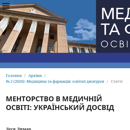
Головна
/
Архіви
/
№ 2 (2026): Медицина та фармацiя: освiтнi дискурси
/
Статті
МЕНТОРСТВО В МЕДИЧНІЙ
ОСВІТІ: УКРАЇНСЬКИЙ ДОСВІД
Леся Лимар