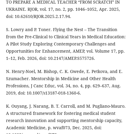
TO PREPARE A MEDICAL TEACHER “FROM SCRATCH” IN
UKRAINE. RJOR, vol. 17, no. 2, pp. 1046–1052, Apr. 2025,
doi: 10.62610/RJOR.2025.2.17.94.
S. Lowry and P. Toner. Flying the Nest – The Transition
from the Pre-Clinical to Clinical Years in Medical Education:
A Pilot Study Exploring Contemporary Challenges and
Opportunities for Enhancement, AMEP, vol. Volume 17, pp.
1–12, Feb. 2026, doi: 10.2147/AMEP.S575726.
N. Henry-Noel, M. Bishop, C. K. Gwede, E. Petkova, and E.
Szumacher. Mentorship in Medicine and Other Health
Professions, J Canc Educ, vol. 34, no. 4, pp. 629–637, Aug.
2019, doi: 10.1007/s13187-018-1360-6.
K. Ouyang, J. Narang, B. T. Carroll, and M. Pugliano-Mauro.
A structured framework for fostering medical student
research innovation and supporting mentorship capacity,
Academic Medicine, p. wvaf073, Dec. 2025, doi: