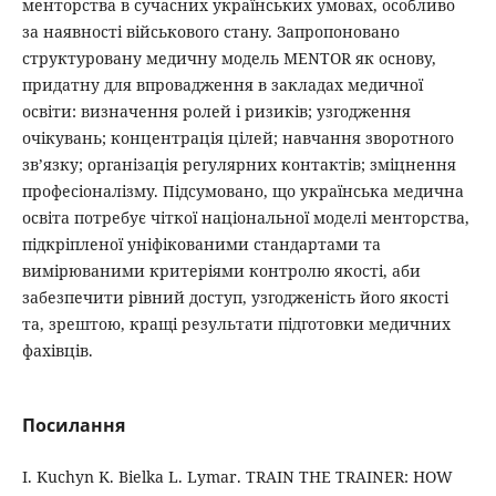
менторства в сучасних українських умовах, особливо
за наявності військового стану. Запропоновано
структуровану медичну модель MENTOR як основу,
придатну для впровадження в закладах медичної
освіти: визначення ролей і ризиків; узгодження
очікувань; концентрація цілей; навчання зворотного
зв’язку; організація регулярних контактів; зміцнення
професіоналізму. Підсумовано, що українська медична
освіта потребує чіткої національної моделі менторства,
підкріпленої уніфікованими стандартами та
вимірюваними критеріями контролю якості, аби
забезпечити рівний доступ, узгодженість його якості
та, зрештою, кращі результати підготовки медичних
фахівців.
Посилання
I. Kuchyn K. Bielka L. Lymar. TRAIN THE TRAINER: HOW