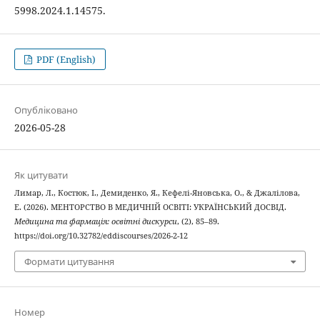
5998.2024.1.14575.
PDF (English)
Опубліковано
2026-05-28
Як цитувати
Лимар, Л., Костюк, І., Демиденко, Я., Кефелі-Яновська, О., & Джалілова,
Е. (2026). МЕНТОРСТВО В МЕДИЧНІЙ ОСВІТІ: УКРАЇНСЬКИЙ ДОСВІД.
Медицина та фармація: освітні дискурси
, (2), 85–89.
https://doi.org/10.32782/eddiscourses/2026-2-12
Формати цитування
Номер